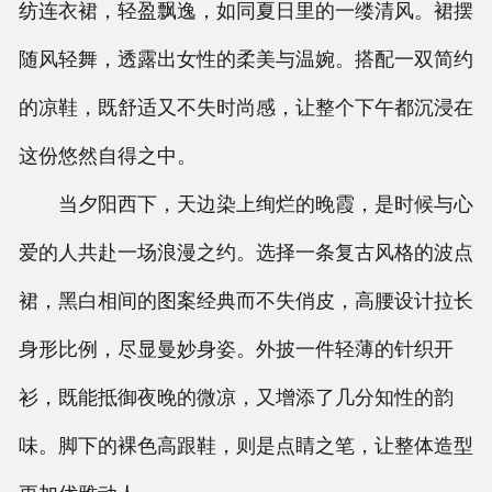
纺连衣裙，轻盈飘逸，如同夏日里的一缕清风。裙摆
随风轻舞，透露出女性的柔美与温婉。搭配一双简约
的凉鞋，既舒适又不失时尚感，让整个下午都沉浸在
这份悠然自得之中。
当夕阳西下，天边染上绚烂的晚霞，是时候与心
爱的人共赴一场浪漫之约。选择一条复古风格的波点
裙，黑白相间的图案经典而不失俏皮，高腰设计拉长
身形比例，尽显曼妙身姿。外披一件轻薄的针织开
衫，既能抵御夜晚的微凉，又增添了几分知性的韵
味。脚下的裸色高跟鞋，则是点睛之笔，让整体造型