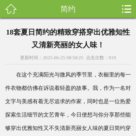



简约
首页
关于我们
18套夏日简约的精致穿搭穿出优雅知性
设计案例
又清新亮丽的女人味！
新闻资讯
更新时间：2025-06-25 08:58:25 点击次数：
919
设计团队
在这个充满阳光与微风的季节里，衣橱里的每一
售后服务
件衣物都仿佛在诉说着轻盈的故事。我，作为一名对
文字与美感有着无尽追求的作家，同时也是一位热爱
科普知识
探索生活细节的文艺青年，今日便想与你分享那些能
荣誉资质
够穿出优雅知性又不失清新亮丽女人味的夏日简约穿
装修询价