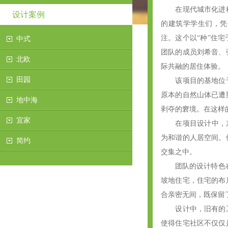
在现代城市化进程
设计案例
的建筑学学生们，凭
注。这个以“种”住
中式
团队的成员刘希音、
北欧
际共融的居住体验。
田园
该项目的基地位于
原本的自然山体已遭
地中海
剥夺的窘境。在这样
宜家
在项目设计中，东南
为和谐的人居空间。
简约
交集之中。
团队的设计特色在于
坡地住宅，住宅的布
合亲密无间，既保留
设计中，旧有的工
使得住宅社区不仅仅