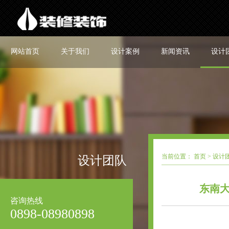
网站首页
关于我们
设计案例
新闻资讯
设计
当前位置：
首页
>
设计
设计团队
东南
咨询热线
0898-08980898