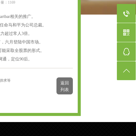
点击量：
1169
rtbar相关的推广。
任命马和平为公司总裁。
视力超过常人3倍。
上市，六月登陆中国市场。
d，可能采取全股票的形式。
网通，定位90后。
手供求等
返回
列表