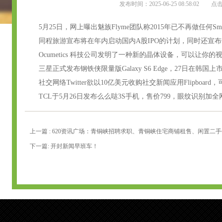
发布时间：2025-06-25 08:58:02 
5月25日，网上曝出魅族Flyme团队称2015年已不再做任何Sma
同程旅游宣布将在年内启动国内A股IPO的计划，同时还宣布
Ocumetics 科技公司发明了一种新的晶体设备，可以让你的
三星正式发布钢铁侠限量版Galaxy S6 Edge，27日在韩国
社交网络Twitter欲以10亿美元收购社交新闻应用Flipboar
TCL于5月26日发布么么哒3S手机，售价799，眼纹识别加全
上一篇 : 620资讯广场：青铜峡招聘求职、青铜峡住宅商铺租售、闲置二
下一篇: 开封新闻早班车！