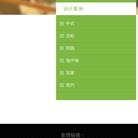
设计案例
中式
北欧
田园
地中海
宜家
简约
友情链接：