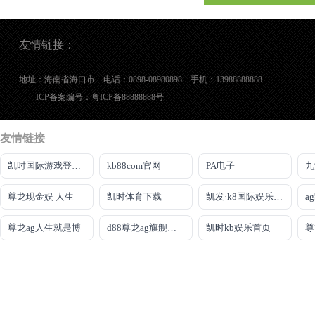
友情链接：
地址：海南省海口市 电话：0898-08980898 手机：13988888888
ICP备案编号：
粤ICP备88888888号
友情链接
凯时国际游戏登录入口
kb88com官网
PA电子
九
尊龙现金娱 人生
凯时体育下载
凯发·k8国际娱乐官网入口
a
尊龙ag人生就是博
d88尊龙ag旗舰厅官网
凯时kb娱乐首页