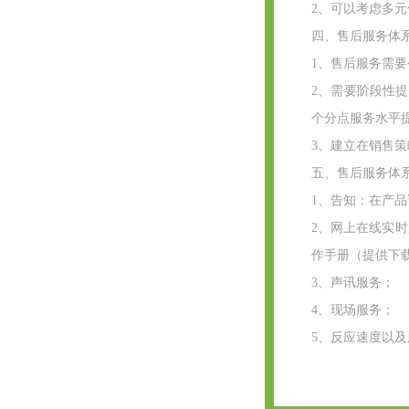
2、可以考虑多
四、售后服务体
1、售后服务需
2、需要阶段性
个分点服务水平
3、建立在销售
五、售后服务体
1、告知：在产
2、网上在线实
作手册（提供下
3、声讯服务；
4、现场服务；
5、反应速度以