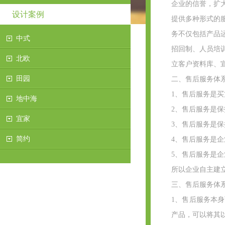
企业的信誉，扩
设计案例
提供多种形式的
务不仅包括产品
中式
招回制、人员培
北欧
立客户资料库、
田园
二、售后服务体
1、售后服务是
地中海
2、售后服务是
宜家
3、售后服务是
简约
4、售后服务是
5、售后服务是
所以企业自主建
三、售后服务体
1、售后服务本
产品，可以将其